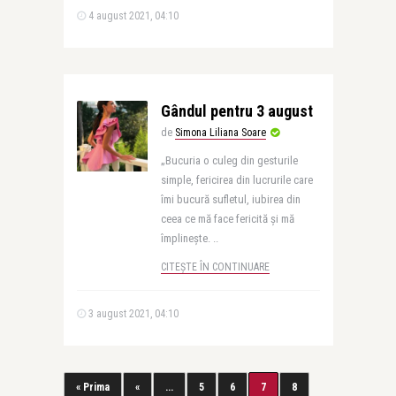
4 august 2021, 04:10
Gândul pentru 3 august
de
Simona Liliana Soare
„Bucuria o culeg din gesturile
simple, fericirea din lucrurile care
îmi bucură sufletul, iubirea din
ceea ce mă face fericită şi mă
împlineşte. ..
CITEȘTE ÎN CONTINUARE
3 august 2021, 04:10
« Prima
«
...
5
6
7
8