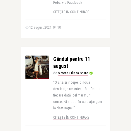
Foto: via Facebook
CITEȘTE ÎN CONTINUARE
12 august 2021, 04:10
Gândul pentru 11
august
de
Simona Liliana Soare
“O altă zi începe, o nouă
destinaţie ne aşteaptă … Dar de
fiecare dată, cel mai mult
contează modul în care ajungem
la destinaţie !” ..
CITEȘTE ÎN CONTINUARE