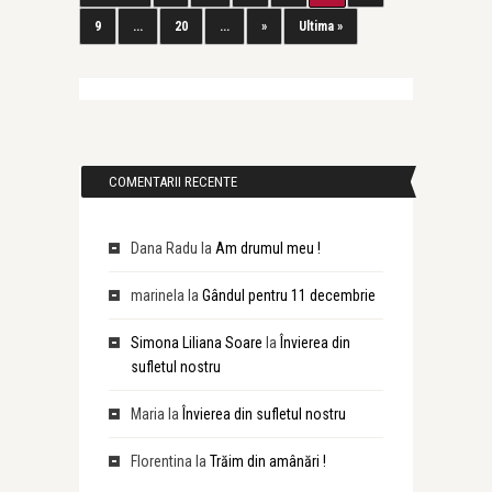
9
...
20
...
»
Ultima »
COMENTARII RECENTE
Dana Radu
la
Am drumul meu !
marinela
la
Gândul pentru 11 decembrie
Simona Liliana Soare
la
Învierea din
sufletul nostru
Maria
la
Învierea din sufletul nostru
Florentina
la
Trăim din amânări !