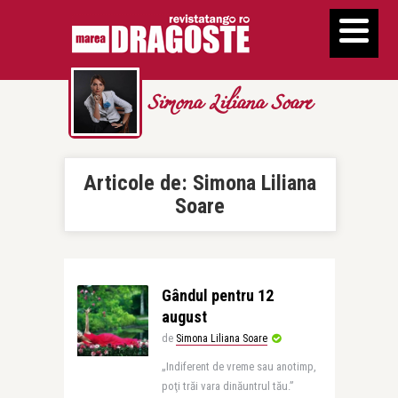
Simona Liliana Soare
Articole de:
Simona Liliana
Soare
Gândul pentru 12
august
de
Simona Liliana Soare
„Indiferent de vreme sau anotimp,
poţi trăi vara dinăuntrul tău.”