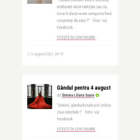
indiferent dacă realizăm sau nu.
Ce-ar fi dacă ne-am comporta fiind
conştienţi de asta ?” Foto: via
Facebook ..
CITEȘTE ÎN CONTINUARE
5 august 2021, 04:10
Gândul pentru 4 august
de
Simona Liliana Soare
“Uneori, gândurile tale pot colora
ziua celorlalţi !” Foto: via
Facebook
CITEȘTE ÎN CONTINUARE