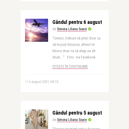
Gândul pentru 6 august
de
Simona Liliana Soare
“Uneori, trebuie să pleci doar ca
să te poţi întoarce, alteori te
întorci doar ca să alegi un alt
drum …” Foto: via Facebook
CITEȘTE ÎN CONTINUARE
6 august 2021, 04:10
Gândul pentru 5 august
de
Simona Liliana Soare
“Fiecare moment este o bucurie,