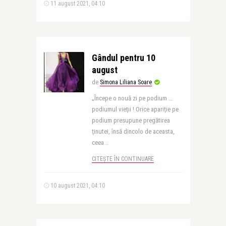
11 august 2021, 04:10
Gândul pentru 10
august
de
Simona Liliana Soare
„Începe o nouă zi pe podium …
podiumul vieţii ! Orice apariţie pe
podium presupune pregătirea
ţinutei, însă dincolo de aceasta,
ceea ..
CITEȘTE ÎN CONTINUARE
10 august 2021, 04:10