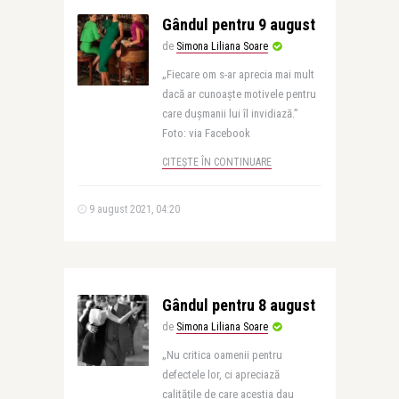
Gândul pentru 9 august
de
Simona Liliana Soare
„Fiecare om s-ar aprecia mai mult
dacă ar cunoaște motivele pentru
care dușmanii lui îl invidiază.”
Foto: via Facebook
CITEȘTE ÎN CONTINUARE
9 august 2021, 04:20
Gândul pentru 8 august
de
Simona Liliana Soare
„Nu critica oamenii pentru
defectele lor, ci apreciază
calităţile de care aceştia dau