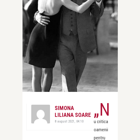
„N
SIMONA
LILIANA SOARE
u critica
8 august 2021, 04:10
oamenii
pentru