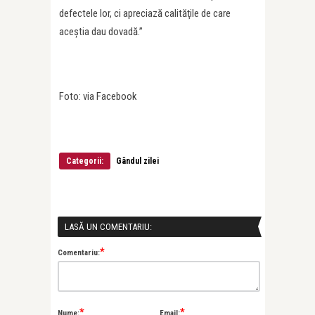
defectele lor, ci apreciază calităţile de care
aceştia dau dovadă.”
Foto: via Facebook
Categorii:
Gândul zilei
LASĂ UN COMENTARIU:
*
Comentariu:
*
*
Nume:
Email: