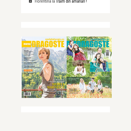
Florentina
la
Trăim din amânări !