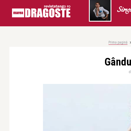
Simo
Prima pagină
Gândul
d