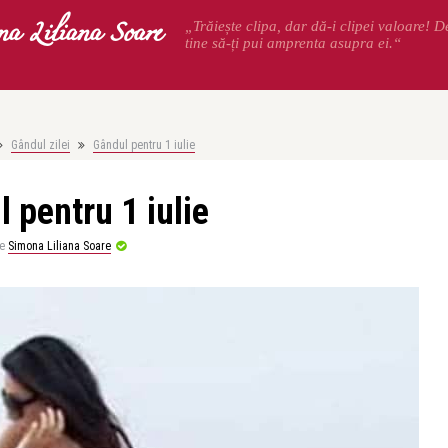
na Liliana Soare
„Trăiește clipa, dar dă-i clipei valoare! 
tine să-ți pui amprenta asupra ei.“
Gândul zilei
Gândul pentru 1 iulie
 pentru 1 iulie
e
Simona Liliana Soare