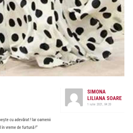
SIMONA
LILIANA SOARE
1 iulie 2021, 04:20
bește cu adevărat ! Iar oamenii
 în vreme de furtună !”