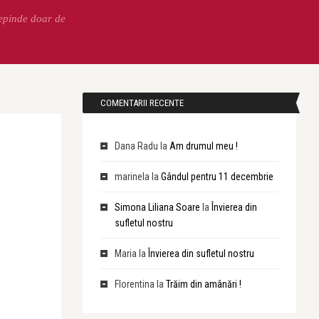
Depinde doar de
COMENTARII RECENTE
Dana Radu
la
Am drumul meu !
marinela
la
Gândul pentru 11 decembrie
Simona Liliana Soare
la
Învierea din
sufletul nostru
Maria
la
Învierea din sufletul nostru
Florentina
la
Trăim din amânări !