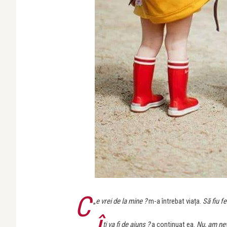
C
„
e vrei de la mine ?
m-a întrebat viața.
Să fiu fe
ți va fi de ajuns ?
a continuat ea.
Nu, am nev