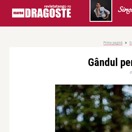
Simo
Prima pagină
G
Gândul pe
d