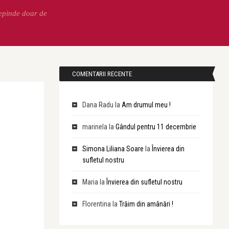
Depinde doar de
COMENTARII RECENTE
Dana Radu
la
Am drumul meu !
marinela
la
Gândul pentru 11 decembrie
Simona Liliana Soare
la
Învierea din
sufletul nostru
Maria
la
Învierea din sufletul nostru
Florentina
la
Trăim din amânări !