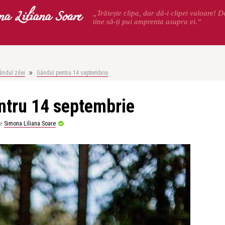
na Liliana Soare
„Trăiește clipa, dar dă-i clipei valoare! 
tine să-ți pui amprenta asupra ei.“
ândul zilei
Gândul pentru 14 septembrie
ntru 14 septembrie
e
Simona Liliana Soare