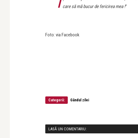
Î
care să mă bucur de fericirea mea !
”
Foto: via Facebook
Categorii:
Gândul zilei
LASĂ UN COMENTARIU: