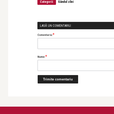
Categorii:
Gândul zilei
LASĂ UN COMENTARIU:
*
Comentariu:
*
Nume: