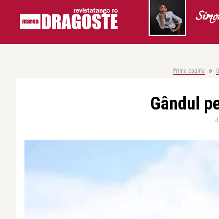
Simo
Prima pagină
G
Gândul pe
d