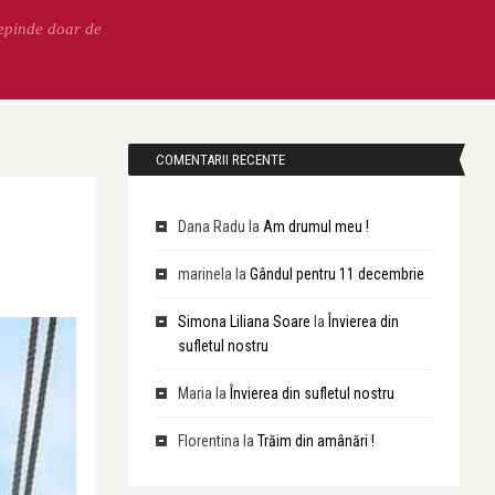
Depinde doar de
COMENTARII RECENTE
Dana Radu
la
Am drumul meu !
marinela
la
Gândul pentru 11 decembrie
Simona Liliana Soare
la
Învierea din
sufletul nostru
Maria
la
Învierea din sufletul nostru
Florentina
la
Trăim din amânări !