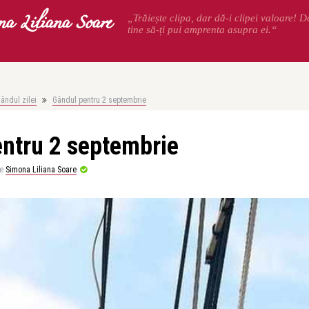
na Liliana Soare
„Trăiește clipa, dar dă-i clipei valoare! 
tine să-ți pui amprenta asupra ei.“
ândul zilei
Gândul pentru 2 septembrie
ntru 2 septembrie
e
Simona Liliana Soare