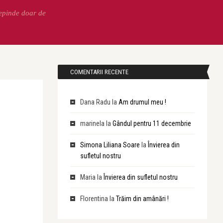
Depinde doar de
COMENTARII RECENTE
Dana Radu
la
Am drumul meu !
marinela
la
Gândul pentru 11 decembrie
Simona Liliana Soare
la
Învierea din
sufletul nostru
Maria
la
Învierea din sufletul nostru
Florentina
la
Trăim din amânări !