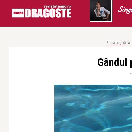
Simo
Prima pagină
Gândul 
d