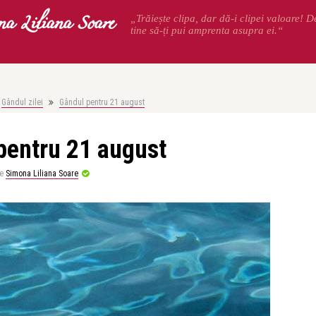
na Liliana Soare
„Trăiește clipa, dar dă-i clipei valoare! 
tine să-ți pui amprenta asupra ei.“
Gândul zilei
Gândul pentru 21 august
pentru 21 august
e
Simona Liliana Soare