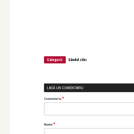
Categorii:
Gândul zilei
LASĂ UN COMENTARIU:
*
Comentariu:
*
Nume: