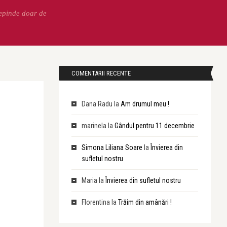
Depinde doar de
COMENTARII RECENTE
Dana Radu
la
Am drumul meu !
marinela
la
Gândul pentru 11 decembrie
Simona Liliana Soare
la
Învierea din
sufletul nostru
Maria
la
Învierea din sufletul nostru
Florentina
la
Trăim din amânări !