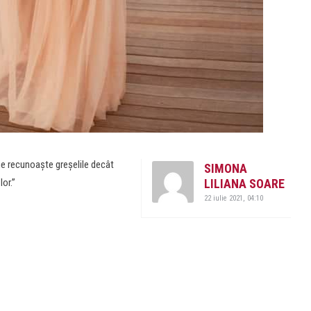
e recunoaşte greşelile decât
SIMONA
lor.”
LILIANA SOARE
22 iulie 2021, 04:10