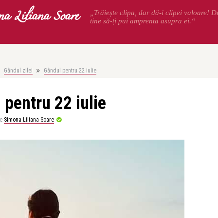
na Liliana Soare
„Trăiește clipa, dar dă-i clipei valoare! 
tine să-ți pui amprenta asupra ei.“
Gândul zilei
Gândul pentru 22 iulie
 pentru 22 iulie
e
Simona Liliana Soare