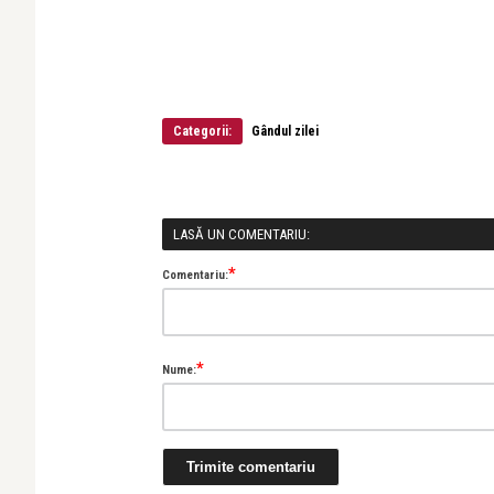
Categorii:
Gândul zilei
LASĂ UN COMENTARIU:
*
Comentariu:
*
Nume: