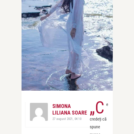
„C
e
SIMONA
LILIANA SOARE
credeți că
27 august 2021, 04:10
spune