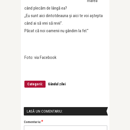
marea
când plecăm de lângă ea?
„Eu sunt aici dintotdeauna și aici te voi aștepta
când ai să vrei să revii”.
Păcat că noi oamenii nu gândim la fel.”
Foto: via Facebook
Categorii:
Gândul zilei
LASĂ UN COMENTARIU:
*
Comentariu: