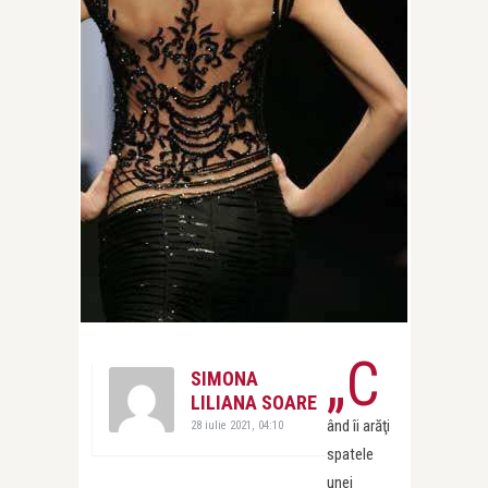
„C
SIMONA
LILIANA SOARE
ând îi arăţi
28 iulie 2021, 04:10
spatele
unei