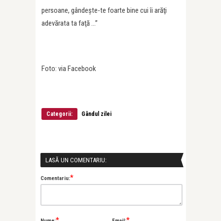
persoane, gândeşte-te foarte bine cui îi arăţi
adevărata ta faţă …”
Foto: via Facebook
Categorii:
Gândul zilei
LASĂ UN COMENTARIU:
*
Comentariu:
*
*
Nume:
Email: