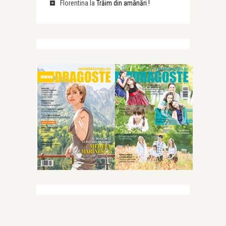
Florentina
la
Trăim din amânări !