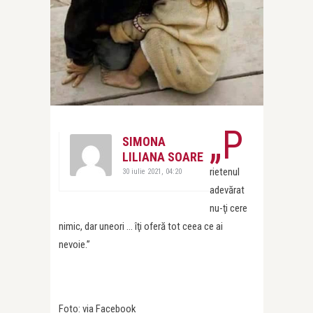
„P
SIMONA
LILIANA SOARE
rietenul
30 iulie 2021, 04:20
adevărat
nu-ţi cere
nimic, dar uneori … îţi oferă tot ceea ce ai
nevoie.”
Foto: via Facebook