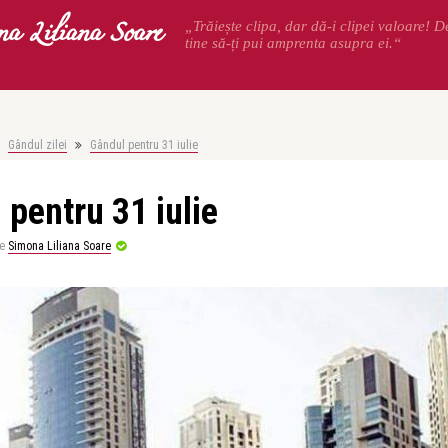
na Liliana Soare
„Trăiește clipa, dar dă-i clipei valoare! 
tine să-ți pui amprenta asupra ei.“
Gândul zilei
Gândul pentru 31 iulie
 pentru 31 iulie
e
Simona Liliana Soare