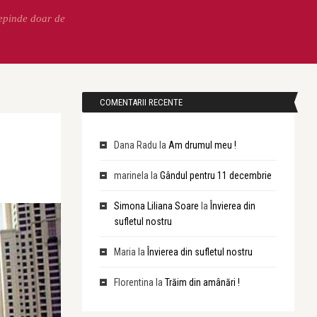
Depinde doar de
COMENTARII RECENTE
Dana Radu
la
Am drumul meu !
marinela
la
Gândul pentru 11 decembrie
Simona Liliana Soare
la
Învierea din
sufletul nostru
Maria
la
Învierea din sufletul nostru
Florentina
la
Trăim din amânări !