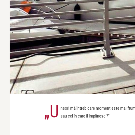
„U
neori mă întreb care moment este mai frumos
sau cel în care îl împlinesc ?”